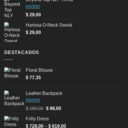
Valorado
$
29,00
en
3.50
de 5
Harissa O-Neck Sweat
$
29,00
DESTACADOS
Floral Blouse
$
77,35
Leather Backpack
Valorado en
Original
Current
$
180,00
$
98,00
5.00
de 5
price
price
Frilly Dress
was:
is:
Price
$
728,00
–
$ 180,00.
$
819,00
$ 98,00.