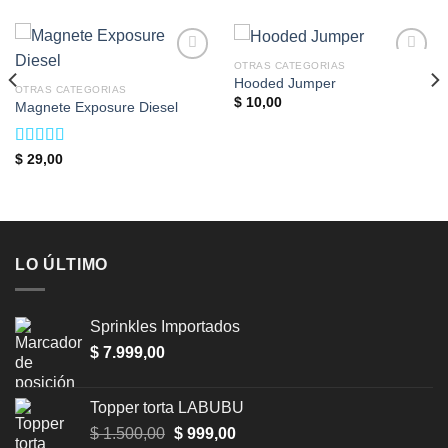
OTRAS CATEGORIAS
Add to
Add to
Hooded Jumper
wishlist
wishlist
OTRAS CATEGORIAS
$
10,00
Magnete Exposure Diesel
Valorado en
$
29,00
5.00
de 5
LO ÚLTIMO
Sprinkles Importados
$
7.999,00
Topper torta LABUBU
Original
Current
$
1.500,00
$
999,00