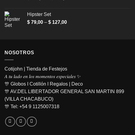
range:
$ 728,00
Hipster Set
through
Price
$
79,00
–
$
127,00
$ 819,00
range:
$ 79,00
through
$ 127,00
NOSOTROS
Cotijohn | Tienda de Festejos
𝐴 𝑡𝑢 𝑙𝑎𝑑𝑜 𝑒𝑛 𝑙𝑜𝑠 𝑚𝑜𝑚𝑒𝑛𝑡𝑜𝑠 𝑒𝑠𝑝𝑒𝑐𝑖𝑎𝑙𝑒𝑠 ✨
🎊 Globos I Cotillón I Regalos | Deco
🎊 AV.DEL LIBERTADOR GENERAL SAN MARTIN 899
(VILLA CHACABUCO)
🎊 Tel: +54 9 1125007318