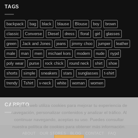
TAGS
backpack
bag
black
blause
Blouse
boy
brown
classic
Converse
Diesel
dress
floral
girl
glasses
green
Jack and Jones
jeans
jimmy choo
jumper
leather
male
man
men
michael kors
modern
nude
nypd
poly wear
purse
rock chick
round neck
shirt
shoe
shorts
simple
sneakers
stars
sunglasses
t-shirt
trendy
Tshirt
v-neck
white
woman
women
CARRITO
Este sitio web utiliza cookies para mejorar tu experiencia de
navegación, personalizar contenidos y analizar el tráfico. Al
continuar navegando, aceptas su uso. Puedes consultar
nuestra política de cookies para obtener más información.
ABOUT
OUR STORES
BLOG
CONTACT
FAQ