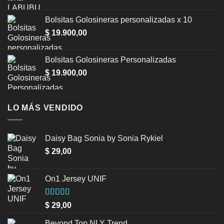
price
price
was:
is:
Bolsitas Golosineras personalizadas x 10
$ 1.500,00.
$ 999,00.
$
19.900,00
Bolsitas Golosineras Personalizadas
$
19.900,00
LO MÁS VENDIDO
Daisy Bag Sonia by Sonia Rykiel
$
29,00
On1 Jersey UNIF
Valorado en
$
29,00
5.00
de 5
Beyond Top NLY Trend