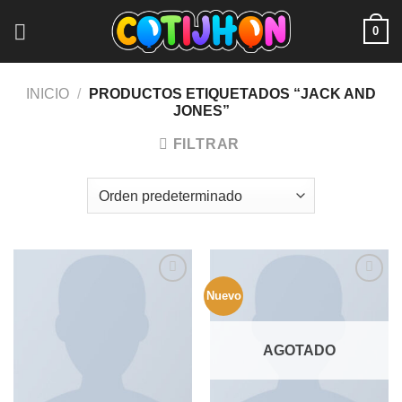
Saltar
0
al
contenido
INICIO
/
PRODUCTOS ETIQUETADOS “JACK AND
JONES”
FILTRAR
Nuevo
Add to
Add to
wishlist
wishlist
AGOTADO