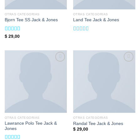
OTRAS CATEGORIAS
OTRAS CATEGORIAS
Bjorn Tee SS Jack & Jones
Land Tee Jack & Jones
Valorado
Valorado
$
29,00
en
3.50
en
4.00
de 5
de 5
Add to
Add to
wishlist
wishlist
OTRAS CATEGORIAS
OTRAS CATEGORIAS
Lawrance Polo Tee Jack &
Randal Tee Jack & Jones
Jones
$
29,00