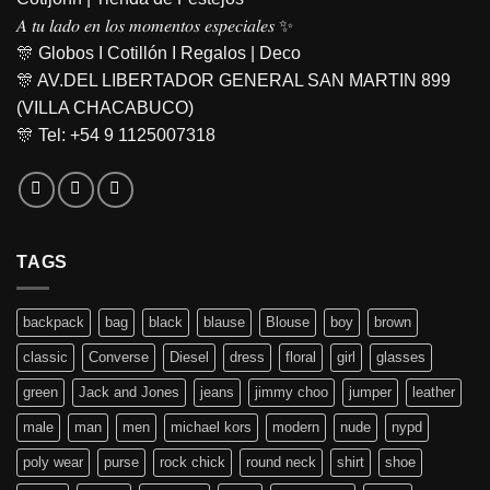
𝐴 𝑡𝑢 𝑙𝑎𝑑𝑜 𝑒𝑛 𝑙𝑜𝑠 𝑚𝑜𝑚𝑒𝑛𝑡𝑜𝑠 𝑒𝑠𝑝𝑒𝑐𝑖𝑎𝑙𝑒𝑠 ✨
🎊 Globos I Cotillón I Regalos | Deco
🎊 AV.DEL LIBERTADOR GENERAL SAN MARTIN 899
(VILLA CHACABUCO)
🎊 Tel: +54 9 1125007318
TAGS
backpack
bag
black
blause
Blouse
boy
brown
classic
Converse
Diesel
dress
floral
girl
glasses
green
Jack and Jones
jeans
jimmy choo
jumper
leather
male
man
men
michael kors
modern
nude
nypd
poly wear
purse
rock chick
round neck
shirt
shoe