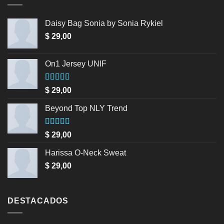
Daisy Bag Sonia by Sonia Rykiel
$
29,00
On1 Jersey UNIF
Valorado en
$
29,00
5.00
de 5
Beyond Top NLY Trend
Valorado
$
29,00
en
3.50
de 5
Harissa O-Neck Sweat
$
29,00
DESTACADOS