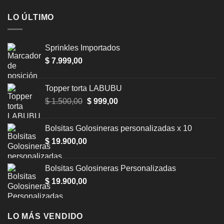
LO ÚLTIMO
Sprinkles Importados
$
7.999,00
Topper torta LABUBU
Original
Current
$
1.500,00
$
999,00
price
price
was:
is:
Bolsitas Golosineras personalizadas x 10
$ 1.500,00.
$ 999,00.
$
19.900,00
Bolsitas Golosineras Personalizadas
$
19.900,00
LO MÁS VENDIDO