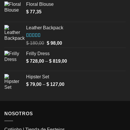
Floral Blouse
$
77,35
Leather Backpack
Valorado en
Original
Current
$
180,00
$
98,00
5.00
de 5
price
price
Frilly Dress
was:
is:
Price
$
728,00
–
$ 180,00.
$
819,00
$ 98,00.
range:
$ 728,00
Hipster Set
through
Price
$
79,00
–
$
127,00
$ 819,00
range:
$ 79,00
through
$ 127,00
NOSOTROS
Cotijohn | Tienda de Festejos