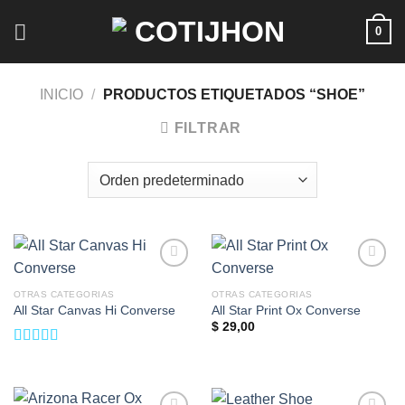
Saltar
0
al
contenido
INICIO
/
PRODUCTOS ETIQUETADOS “SHOE”
FILTRAR
Add to
Add to
wishlist
wishlist
OTRAS CATEGORIAS
OTRAS CATEGORIAS
All Star Canvas Hi Converse
All Star Print Ox Converse
$
29,00
Valorado
en
4.33
de
5