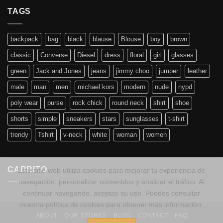
TAGS
backpack
bag
black
blause
Blouse
boy
brown
classic
Converse
Diesel
dress
floral
girl
glasses
green
Jack and Jones
jeans
jimmy choo
jumper
leather
male
man
men
michael kors
modern
nude
nypd
poly wear
purse
rock chick
round neck
shirt
shoe
shorts
simple
sneakers
stars
sunglasses
t-shirt
trendy
Tshirt
v-neck
white
woman
women
CARRITO
Este sitio web utiliza cookies para mejorar tu experiencia de
navegación, personalizar contenidos y analizar el tráfico. Al
continuar navegando, aceptas su uso. Puedes consultar
nuestra política de cookies para obtener más información.
ABOUT
OUR STORES
BLOG
CONTACT
FAQ