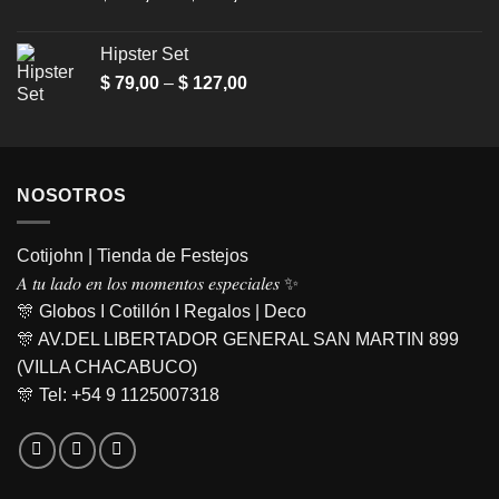
range:
$ 728,00
Hipster Set
through
Price
$
79,00
–
$
127,00
$ 819,00
range:
$ 79,00
through
$ 127,00
NOSOTROS
Cotijohn | Tienda de Festejos
𝐴 𝑡𝑢 𝑙𝑎𝑑𝑜 𝑒𝑛 𝑙𝑜𝑠 𝑚𝑜𝑚𝑒𝑛𝑡𝑜𝑠 𝑒𝑠𝑝𝑒𝑐𝑖𝑎𝑙𝑒𝑠 ✨
🎊 Globos I Cotillón I Regalos | Deco
🎊 AV.DEL LIBERTADOR GENERAL SAN MARTIN 899
(VILLA CHACABUCO)
🎊 Tel: +54 9 1125007318