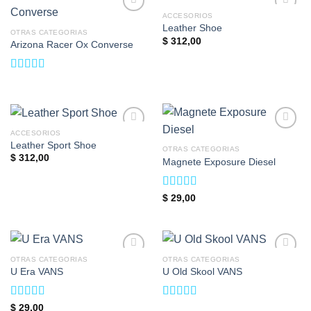
ACCESORIOS
Add to
Add to
Leather Shoe
wishlist
wishlist
OTRAS CATEGORIAS
$
312,00
Arizona Racer Ox Converse
Valorado
en
4.00
de 5
ACCESORIOS
Add to
Add to
Leather Sport Shoe
wishlist
wishlist
OTRAS CATEGORIAS
$
312,00
Magnete Exposure Diesel
Valorado en
$
29,00
5.00
de 5
OTRAS CATEGORIAS
OTRAS CATEGORIAS
Add to
Add to
U Era VANS
U Old Skool VANS
wishlist
wishlist
Valorado
Valorado
$
29,00