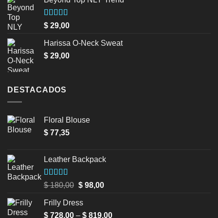
Valorado
$
29,00
en
3.50
de 5
Harissa O-Neck Sweat
$
29,00
DESTACADOS
Floral Blouse
$
77,35
Leather Backpack
Valorado en
Original
Current
$
180,00
$
98,00
5.00
de 5
price
price
Frilly Dress
was:
is:
Price
$
728,00
–
$ 180,00.
$
819,00
$ 98,00.