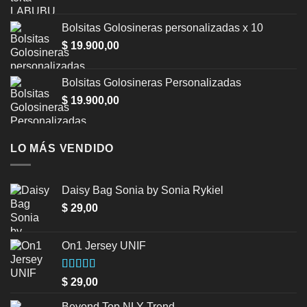
price
price
was:
is:
Bolsitas Golosineras personalizadas x 10
$ 1.500,00.
$ 999,00.
$
19.900,00
Bolsitas Golosineras Personalizadas
$
19.900,00
LO MÁS VENDIDO
Daisy Bag Sonia by Sonia Rykiel
$
29,00
On1 Jersey UNIF
Valorado en
$
29,00
5.00
de 5
Beyond Top NLY Trend