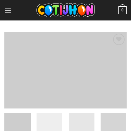
0
Add to
wishlist