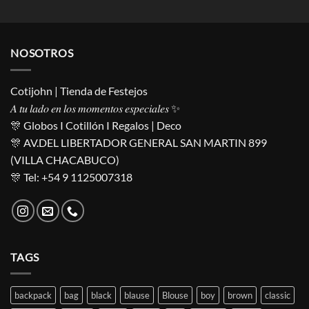
NOSOTROS
Cotijohn | Tienda de Festejos
𝐴 𝑡𝑢 𝑙𝑎𝑑𝑜 𝑒𝑛 𝑙𝑜𝑠 𝑚𝑜𝑚𝑒𝑛𝑡𝑜𝑠 𝑒𝑠𝑝𝑒𝑐𝑖𝑎𝑙𝑒𝑠 ✨
🎊 Globos I Cotillón I Regalos | Deco
🎊 AV.DEL LIBERTADOR GENERAL SAN MARTIN 899
(VILLA CHACABUCO)
🎊 Tel: +54 9 1125007318
TAGS
backpack
bag
black
blause
Blouse
boy
brown
classic