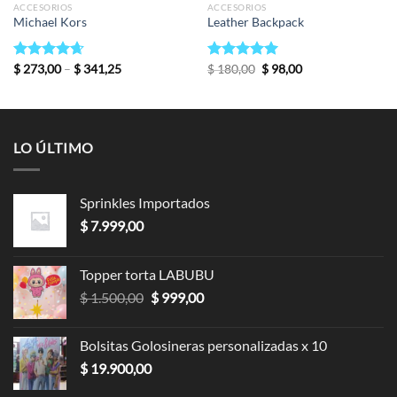
ACCESORIOS
ACCESORIOS
Michael Kors
Leather Backpack
Valorado
$
273,00
–
$
341,25
Valorado en
$
180,00
$
98,00
en
4.67
de
5.00
de 5
5
LO ÚLTIMO
Sprinkles Importados
$
7.999,00
Topper torta LABUBU
$
1.500,00
$
999,00
Bolsitas Golosineras personalizadas x 10
$
19.900,00