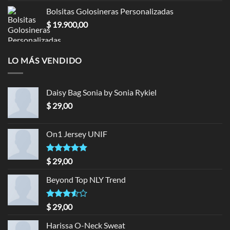
Bolsitas Golosineras Personalizadas
$
19.900,00
LO MÁS VENDIDO
Daisy Bag Sonia by Sonia Rykiel
$
29,00
On1 Jersey UNIF
Valorado en
$
29,00
5.00
de 5
Beyond Top NLY Trend
Valorado
$
29,00
en
3.50
de 5
Harissa O-Neck Sweat