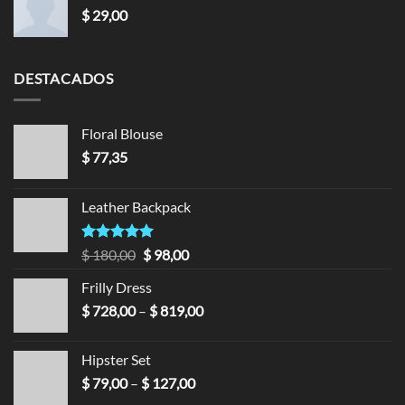
$
29,00
DESTACADOS
Floral Blouse
$
77,35
Leather Backpack
Valorado en
$
180,00
$
98,00
5.00
de 5
Frilly Dress
$
728,00
–
$
819,00
Hipster Set
$
79,00
–
$
127,00