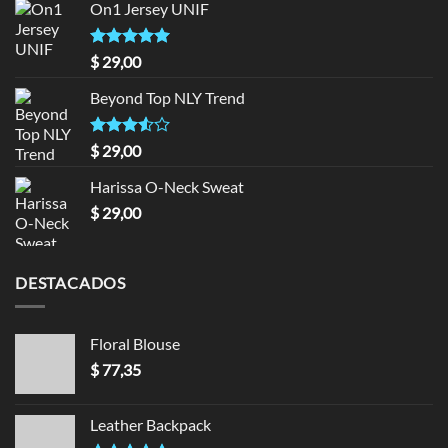
On1 Jersey UNIF
Valorado en
$
29,00
5.00
de 5
Beyond Top NLY Trend
Valorado
$
29,00
en
3.50
de 5
Harissa O-Neck Sweat
$
29,00
DESTACADOS
Floral Blouse
$
77,35
Leather Backpack