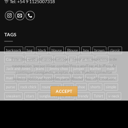
🎊 Tel: +54 9 1125007318
TAGS
backpack
bag
black
blause
Blouse
boy
brown
classic
Este sitio web utiliza cookies para mejorar tu experiencia de
Converse
Diesel
dress
floral
girl
glasses
green
navegación, personalizar contenidos y analizar el tráfico. Al
Jack and Jones
jeans
jimmy choo
jumper
leather
male
continuar navegando, aceptas su uso. Puedes consultar
man
men
michael kors
modern
nude
nypd
poly wear
nuestra política de cookies para obtener más información.
purse
rock chick
round neck
shirt
shoe
shorts
simple
ACCEPT
sneakers
stars
sunglasses
t-shirt
trendy
Tshirt
v-neck
white
woman
women
CARRITO