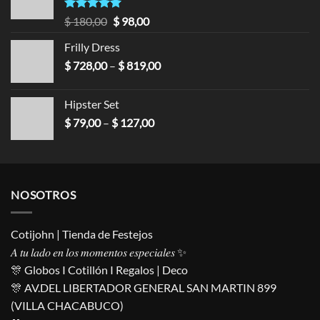
Valorado en
$
180,00
$
98,00
5.00
de 5
Frilly Dress
$
728,00
–
$
819,00
Hipster Set
$
79,00
–
$
127,00
NOSOTROS
Cotijohn | Tienda de Festejos
𝐴 𝑡𝑢 𝑙𝑎𝑑𝑜 𝑒𝑛 𝑙𝑜𝑠 𝑚𝑜𝑚𝑒𝑛𝑡𝑜𝑠 𝑒𝑠𝑝𝑒𝑐𝑖𝑎𝑙𝑒𝑠 ✨
🎊 Globos I Cotillón I Regalos | Deco
🎊 AV.DEL LIBERTADOR GENERAL SAN MARTIN 899
(VILLA CHACABUCO)