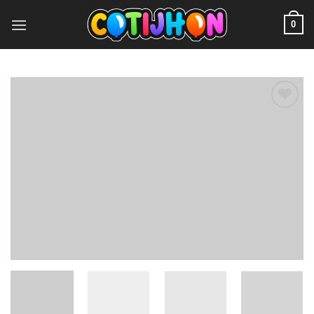
0
Add to
wishlist