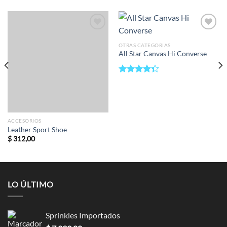
Add to
Add to
wishlist
wishlist
OTRAS CATEGORIAS
All Star Canvas Hi Converse
Valorado
en
4.33
de 5
ACCESORIOS
Leather Sport Shoe
$
312,00
LO ÚLTIMO
Sprinkles Importados