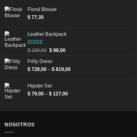
Floral Blouse
$
77,35
Leather Backpack
Valorado en
Original
Current
$
180,00
$
98,00
5.00
de 5
price
price
Frilly Dress
was:
is:
Price
$
728,00
–
$ 180,00.
$
819,00
$ 98,00.
range:
$ 728,00
Hipster Set
through
Price
$
79,00
–
$
127,00
$ 819,00
range:
$ 79,00
through
$ 127,00
NOSOTROS