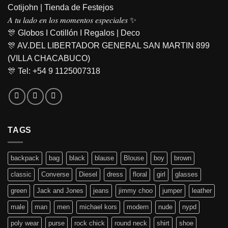
Cotijohn | Tienda de Festejos
𝐴 𝑡𝑢 𝑙𝑎𝑑𝑜 𝑒𝑛 𝑙𝑜𝑠 𝑚𝑜𝑚𝑒𝑛𝑡𝑜𝑠 𝑒𝑠𝑝𝑒𝑐𝑖𝑎𝑙𝑒𝑠 ✨
🎊 Globos I Cotillón I Regalos | Deco
🎊 AV.DEL LIBERTADOR GENERAL SAN MARTIN 899
(VILLA CHACABUCO)
🎊 Tel: +54 9 1125007318
TAGS
backpack
bag
black
blause
Blouse
boy
brown
classic
Converse
Diesel
dress
floral
girl
glasses
green
Jack and Jones
jeans
jimmy choo
jumper
leather
male
man
men
michael kors
modern
nude
nypd
poly wear
purse
rock chick
round neck
shirt
shoe