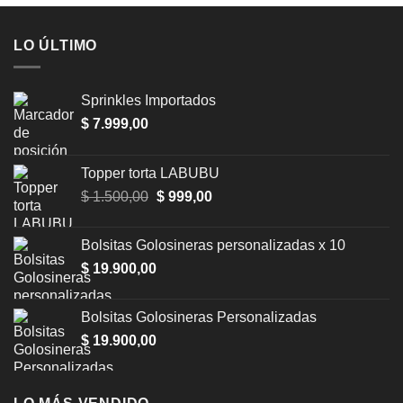
LO ÚLTIMO
Sprinkles Importados
$
7.999,00
Topper torta LABUBU
Original
Current
$
1.500,00
$
999,00
price
price
was:
is:
Bolsitas Golosineras personalizadas x 10
$ 1.500,00.
$ 999,00.
$
19.900,00
Bolsitas Golosineras Personalizadas
$
19.900,00