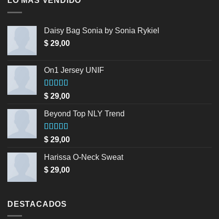
LO MÁS VENDIDO
Daisy Bag Sonia by Sonia Rykiel
$
29,00
On1 Jersey UNIF
Valorado en
$
29,00
5.00
de 5
Beyond Top NLY Trend
Valorado
$
29,00
en
3.50
de 5
Harissa O-Neck Sweat
$
29,00
DESTACADOS