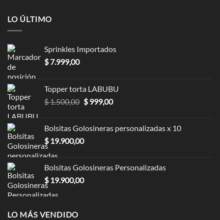
LO ÚLTIMO
Sprinkles Importados
$
7.999,00
Topper torta LABUBU
Original
Current
$
1.500,00
$
999,00
price
price
was:
is:
Bolsitas Golosineras personalizadas x 10
$ 1.500,00.
$ 999,00.
$
19.900,00
Bolsitas Golosineras Personalizadas
$
19.900,00
LO MÁS VENDIDO