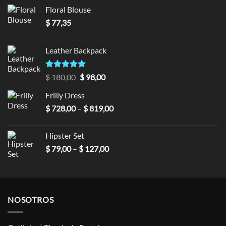
Floral Blouse
$
77,35
Leather Backpack
Valorado en
Original
Current
$
180,00
$
98,00
5.00
de 5
price
price
Frilly Dress
was:
is:
Price
$
728,00
–
$ 180,00.
$
819,00
$ 98,00.
range:
$ 728,00
Hipster Set
through
Price
$
79,00
–
$
127,00
$ 819,00
range:
$ 79,00
through
$ 127,00
NOSOTROS