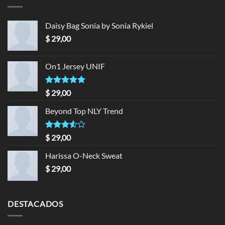
Daisy Bag Sonia by Sonia Rykiel
$
29,00
On1 Jersey UNIF
Valorado en
$
29,00
5.00
de 5
Beyond Top NLY Trend
Valorado
$
29,00
en
3.50
de 5
Harissa O-Neck Sweat
$
29,00
DESTACADOS