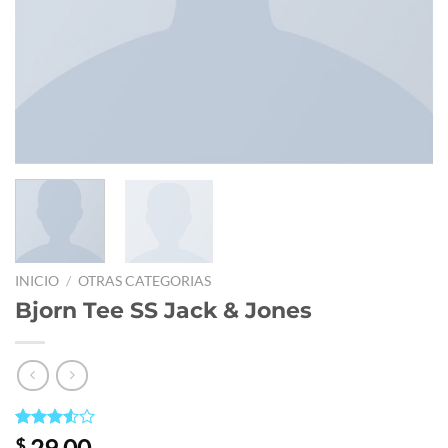
INICIO
/
OTRAS CATEGORIAS
Bjorn Tee SS Jack & Jones
Valorado
2
29,00
$