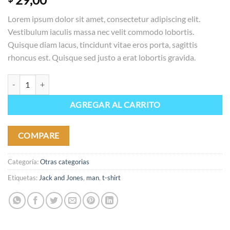
3.50
sobre 5
Lorem ipsum dolor sit amet, consectetur adipiscing elit.
basado
en
Vestibulum iaculis massa nec velit commodo lobortis.
puntuaciones
Quisque diam lacus, tincidunt vitae eros porta, sagittis
de
clientes
rhoncus est. Quisque sed justo a erat lobortis gravida.
Bjorn Tee SS Jack & Jones cantidad
AGREGAR AL CARRITO
COMPARE
Categoría:
Otras categorias
Etiquetas:
Jack and Jones
,
man
,
t-shirt