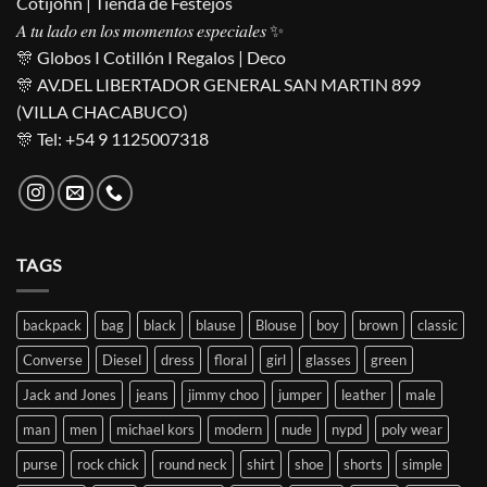
Cotijohn | Tienda de Festejos
𝐴 𝑡𝑢 𝑙𝑎𝑑𝑜 𝑒𝑛 𝑙𝑜𝑠 𝑚𝑜𝑚𝑒𝑛𝑡𝑜𝑠 𝑒𝑠𝑝𝑒𝑐𝑖𝑎𝑙𝑒𝑠 ✨
🎊 Globos I Cotillón I Regalos | Deco
🎊 AV.DEL LIBERTADOR GENERAL SAN MARTIN 899
(VILLA CHACABUCO)
🎊 Tel: +54 9 1125007318
TAGS
backpack
bag
black
blause
Blouse
boy
brown
classic
Converse
Diesel
dress
floral
girl
glasses
green
Jack and Jones
jeans
jimmy choo
jumper
leather
male
man
men
michael kors
modern
nude
nypd
poly wear
purse
rock chick
round neck
shirt
shoe
shorts
simple