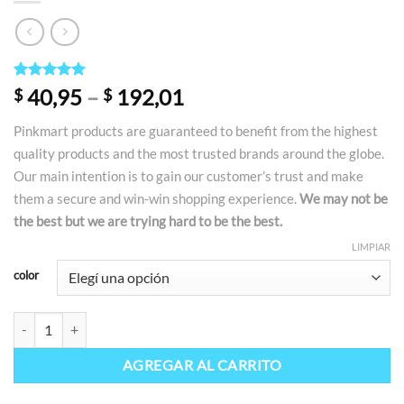
Valorado
3
40,95
–
192,01
$
$
5.00
sobre
5 basado
Pinkmart products are guaranteed to benefit from the highest
en
puntuaciones
quality products and the most trusted brands around the globe.
de clientes
Our main intention is to gain our customer’s trust and make
them a secure and win-win shopping experience.
We may not be
the best but we are trying hard to be the best.
LIMPIAR
color
AGREGAR AL CARRITO