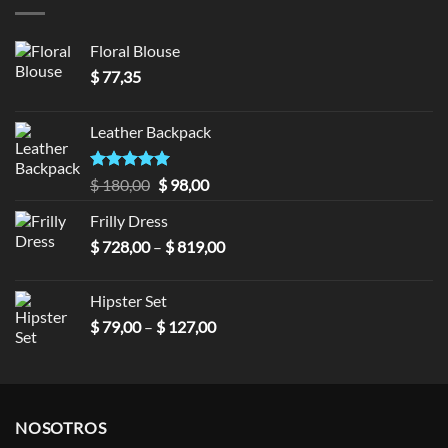
Floral Blouse
$
77,35
Leather Backpack
Valorado en
$
180,00
$
98,00
5.00
de 5
Frilly Dress
$
728,00
–
$
819,00
Hipster Set
$
79,00
–
$
127,00
NOSOTROS