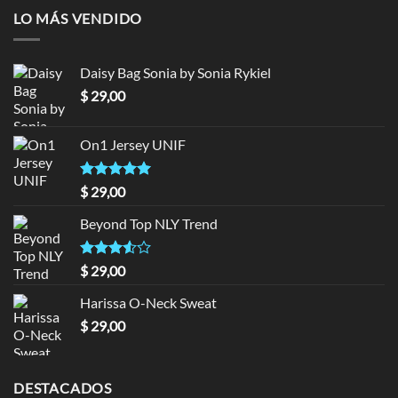
LO MÁS VENDIDO
Daisy Bag Sonia by Sonia Rykiel
$
29,00
On1 Jersey UNIF
Valorado en
$
29,00
5.00
de 5
Beyond Top NLY Trend
Valorado
$
29,00
en
3.50
de 5
Harissa O-Neck Sweat
$
29,00
DESTACADOS