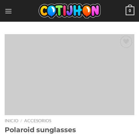
0
Add to
wishlist
INICIO
/
ACCESORIOS
Polaroid sunglasses