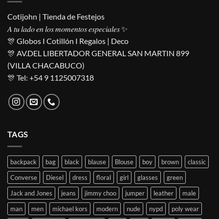
Cotijohn | Tienda de Festejos
𝐴 𝑡𝑢 𝑙𝑎𝑑𝑜 𝑒𝑛 𝑙𝑜𝑠 𝑚𝑜𝑚𝑒𝑛𝑡𝑜𝑠 𝑒𝑠𝑝𝑒𝑐𝑖𝑎𝑙𝑒𝑠 ✨
🎊 Globos I Cotillón I Regalos | Deco
🎊 AV.DEL LIBERTADOR GENERAL SAN MARTIN 899
(VILLA CHACABUCO)
🎊 Tel: +54 9 1125007318
TAGS
backpack
bag
black
blause
Blouse
boy
brown
classic
Converse
Diesel
dress
floral
girl
glasses
green
Jack and Jones
jeans
jimmy choo
jumper
leather
male
man
men
michael kors
modern
nude
nypd
poly wear