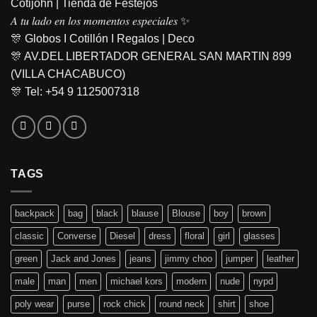
Cotijohn | Tienda de Festejos
𝐴 𝑡𝑢 𝑙𝑎𝑑𝑜 𝑒𝑛 𝑙𝑜𝑠 𝑚𝑜𝑚𝑒𝑛𝑡𝑜𝑠 𝑒𝑠𝑝𝑒𝑐𝑖𝑎𝑙𝑒𝑠 ✨
🎊 Globos I Cotillón I Regalos | Deco
🎊 AV.DEL LIBERTADOR GENERAL SAN MARTIN 899
(VILLA CHACABUCO)
🎊 Tel: +54 9 1125007318
TAGS
backpack
bag
black
blause
Blouse
boy
brown
classic
Converse
Diesel
dress
floral
girl
glasses
green
Jack and Jones
jeans
jimmy choo
jumper
leather
male
man
men
michael kors
modern
nude
nypd
poly wear
purse
rock chick
round neck
shirt
shoe