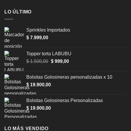
LO ÚLTIMO
Sprinkles Importados
$
7.999,00
Topper torta LABUBU
Original
Current
$
1.500,00
$
999,00
price
price
was:
is:
Bolsitas Golosineras personalizadas x 10
$ 1.500,00.
$ 999,00.
$
19.900,00
Bolsitas Golosineras Personalizadas
$
19.900,00
LO MÁS VENDIDO