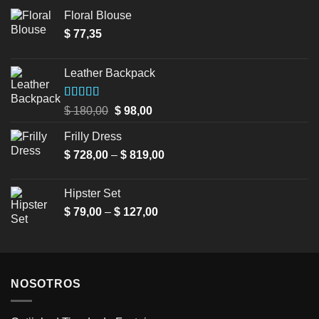
Floral Blouse
$
77,35
Leather Backpack
Valorado en
Original
Current
$
180,00
$
98,00
5.00
de 5
price
price
Frilly Dress
was:
is:
Price
$
728,00
–
$ 180,00.
$
819,00
$ 98,00.
range:
$ 728,00
Hipster Set
through
Price
$
79,00
–
$
127,00
$ 819,00
range:
$ 79,00
through
$ 127,00
NOSOTROS