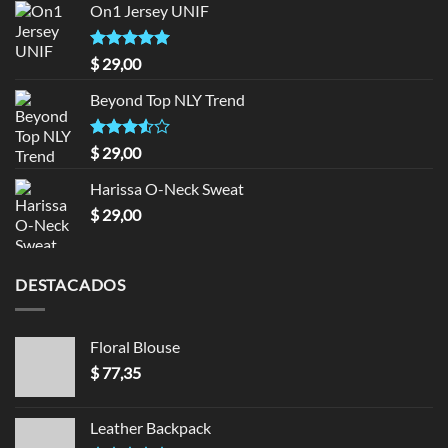
On1 Jersey UNIF
Valorado en
$
29,00
5.00
de 5
Beyond Top NLY Trend
Valorado
$
29,00
en
3.50
de 5
Harissa O-Neck Sweat
$
29,00
DESTACADOS
Floral Blouse
$
77,35
Leather Backpack