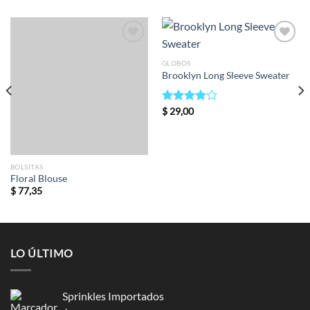
Add to
Add to
wishlist
wishlist
GLOBOS
Brooklyn Long Sleeve Sweater
Valorado
$
29,00
en
4.00
de 5
BOLSITAS
Floral Blouse
$
77,35
LO ÚLTIMO
Sprinkles Importados