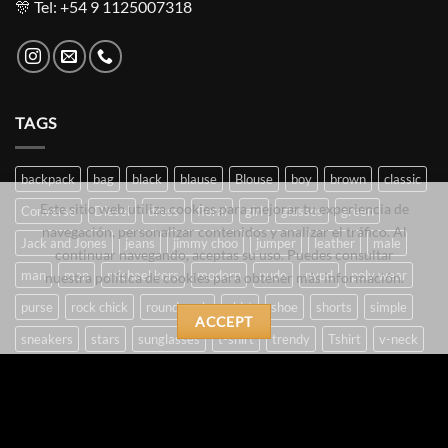
🎊 Tel: +54 9 1125007318
TAGS
backpack
bag
black
blause
Blouse
boy
brown
classic
Este sitio web utiliza cookies para mejorar tu experiencia de
Converse
Diesel
dress
floral
girl
glasses
green
navegación, personalizar contenidos y analizar el tráfico. Al
Jack and Jones
jeans
jimmy choo
jumper
leather
male
continuar navegando, aceptas su uso. Puedes consultar
man
men
michael kors
modern
nude
nypd
poly wear
nuestra política de cookies para obtener más información.
purse
rock chick
round neck
shirt
shoe
shorts
simple
ACCEPT
sneakers
stars
sunglasses
t-shirt
trendy
Tshirt
v-neck
white
woman
women
CARRITO