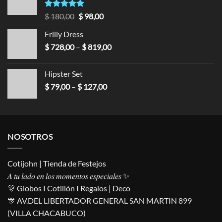
Valorado en
$
180,00
$
98,00
5.00
de 5
Frilly Dress
$
728,00
–
$
819,00
Hipster Set
$
79,00
–
$
127,00
NOSOTROS
Cotijohn | Tienda de Festejos
𝐴 𝑡𝑢 𝑙𝑎𝑑𝑜 𝑒𝑛 𝑙𝑜𝑠 𝑚𝑜𝑚𝑒𝑛𝑡𝑜𝑠 𝑒𝑠𝑝𝑒𝑐𝑖𝑎𝑙𝑒𝑠 ✨
🎊 Globos I Cotillón I Regalos | Deco
🎊 AV.DEL LIBERTADOR GENERAL SAN MARTIN 899
(VILLA CHACABUCO)