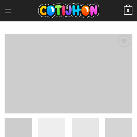
0
Add to
wishlist