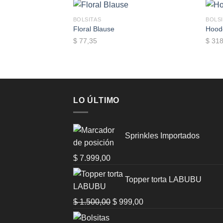
BOLSITAS
BOLS
Floral Blause
Hood
$
77,35
$
318
Add to wishlist
LO ÚLTIMO
Sprinkles Importados
$
7.999,00
Topper torta LABUBU
Original
Current
$
1.500,00
$
999,00
price
price