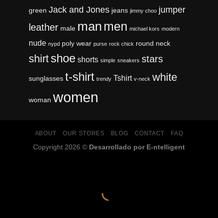
Jack and Jones
jumper
green
jeans
jimmy choo
man
men
leather
male
michael kors
modern
nude
poly wear
round neck
nypd
purse
rock chick
shoe
shirt
stars
shorts
simple
sneakers
t-shirt
white
Tshirt
sunglasses
trendy
v-neck
women
woman
ABOUT
OUR STORES
BLOG
CONTACT
FAQ
Copyright 2026 ©
Desarrollado por E-ntelligent