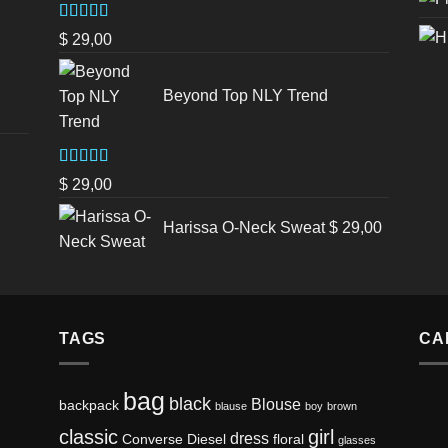
Valorado en
$
29,00
5.00
de 5
Beyond Top NLY Trend
Valorado
$
29,00
en
3.50
de 5
Harissa O-Neck Sweat
$
29,00
TAGS
CA
bag
black
Blouse
backpack
blause
boy
brown
classic
girl
dress
Converse
Diesel
floral
glasses