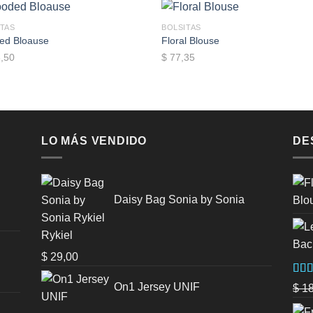
ITAS
BOLSITAS
ed Bloause
Floral Blouse
,50
$
77,35
Add to wishlist
Add to wishl
LO MÁS VENDIDO
DE
Daisy Bag Sonia by Sonia
Rykiel
$
29,00
Valo
On1 Jersey UNIF
$
18
5.00