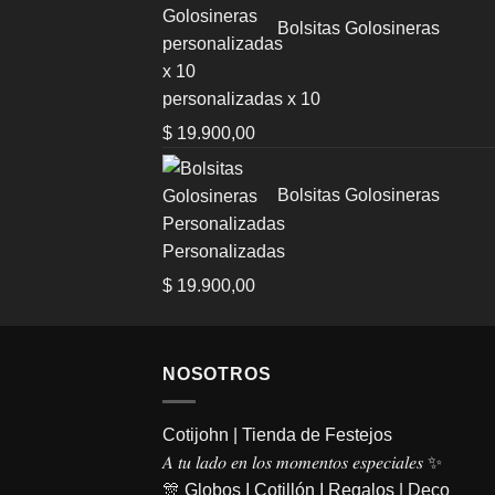
was:
is:
Bolsitas Golosineras
$ 1.500,00.
$ 999,00.
personalizadas x 10
$
19.900,00
Bolsitas Golosineras
Personalizadas
$
19.900,00
NOSOTROS
Cotijohn | Tienda de Festejos
𝐴 𝑡𝑢 𝑙𝑎𝑑𝑜 𝑒𝑛 𝑙𝑜𝑠 𝑚𝑜𝑚𝑒𝑛𝑡𝑜𝑠 𝑒𝑠𝑝𝑒𝑐𝑖𝑎𝑙𝑒𝑠 ✨
🎊 Globos I Cotillón I Regalos | Deco