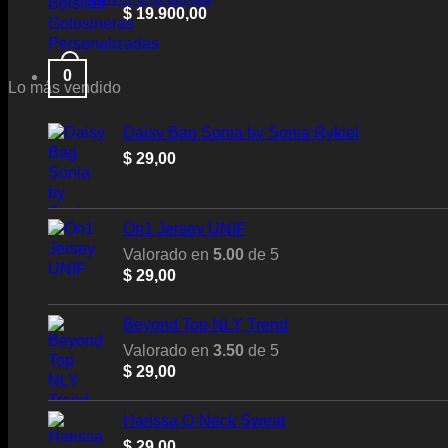
$
19.900,00
0
Lo más vendido
Daisy Bag Sonia by Sonia Rykiel
$
29,00
On1 Jersey UNIF
Valorado en
5.00
de 5
$
29,00
Beyond Top NLY Trend
Valorado en
3.50
de 5
$
29,00
Harissa O-Neck Sweat
$
29,00