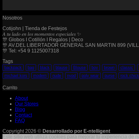
range:
$ 79,00
through
Nosotros
$ 127,00
Cotijohn | Tienda de Festejos
𝐴 𝑡𝑢 𝑙𝑎𝑑𝑜 𝑒𝑛 𝑙𝑜𝑠 𝑚𝑜𝑚𝑒𝑛𝑡𝑜𝑠 𝑒𝑠𝑝𝑒𝑐𝑖𝑎𝑙𝑒𝑠 ✨
🎊 Globos I Cotillón I Regalos | Deco
🎊 AV.DEL LIBERTADOR GENERAL SAN MARTIN 899 (VI
🎊 Tel: +54 9 1125007318
Tags
backpack
bag
black
blause
Blouse
boy
brown
classic
michael kors
modern
nude
nypd
poly wear
purse
rock chick
Carrito
About
Our Stores
Blog
Contact
FAQ
Copyright 2026 ©
Desarrollado por E-ntelligent
Este sitio web utiliza cookies para mejorar tu experiencia de 