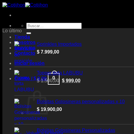
Saltar
al
contenido
Buscar
por:
Lo último
Tienda
Nosotros
Sprinkles Importados
Servicios
$
7.999,00
Contacto
Iniciar sesión
Topper torta LABUBU
0
Carrito /
$
0,00
Original
Current
$
1.500,00
$
999,00
price
price
was:
is:
$ 1.500,00.
$ 999,00.
Bolsitas Golosineras personalizadas x 10
$
19.900,00
Bolsitas Golosineras Personalizadas
Volver a la tienda