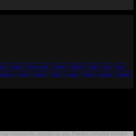
ones
jeans
jimmy choo
jumper
leather
male
man
men
glasses
t-shirt
trendy
Tshirt
v-neck
white
woman
women
ontinuar navegando, aceptas su uso. Puedes consultar nuestra