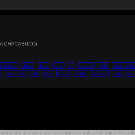
LLA CHACABUCO)
Converse
Diesel
dress
floral
girl
glasses
green
Jack and J
round neck
shirt
shoe
shorts
simple
sneakers
stars
sun
navegación, personalizar contenidos y analizar el tráfico. Al c