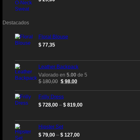
Destacados
Floral Blouse
$
77,35
Leather Backpack
Valorado en
5.00
de 5
Original
Current
$
180,00
$
98,00
price
price
was:
is:
Frilly Dress
$ 180,00.
$ 98,00.
Price
$
728,00
–
$
819,00
range:
$ 728,00
through
Hipster Set
$ 819,00
Price
$
79,00
–
$
127,00