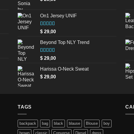
On1 Jersey UNIF
Valorado en
$
29,00
5.00
de 5
Beyond Top NLY Trend
Valorado
$
29,00
en
3.50
de 5
Harissa O-Neck Sweat
$
29,00
TAGS
CA
backpack
bag
black
blause
Blouse
boy
brown
classic
Converse
Diesel
dress