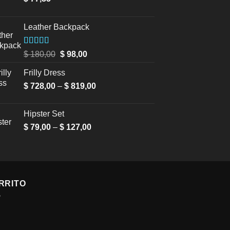
Leather Backpack
Valorado en
Original
Current
$
180,00
$
98,00
5.00
de 5
price
price
Frilly Dress
was:
is:
Price
$
728,00
–
$ 180,00.
$
819,00
$ 98,00.
range:
$ 728,00
Hipster Set
through
Price
$
79,00
–
$
127,00
$ 819,00
range:
$ 79,00
through
$ 127,00
RRITO