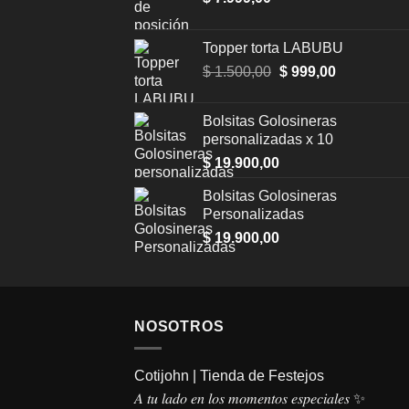
Topper torta LABUBU
Original
Current
$
1.500,00
$
999,00
price
price
was:
is:
Bolsitas Golosineras
$ 1.500,00.
$ 999,00.
personalizadas x 10
$
19.900,00
Bolsitas Golosineras
Personalizadas
$
19.900,00
NOSOTROS
Cotijohn | Tienda de Festejos
𝐴 𝑡𝑢 𝑙𝑎𝑑𝑜 𝑒𝑛 𝑙𝑜𝑠 𝑚𝑜𝑚𝑒𝑛𝑡𝑜𝑠 𝑒𝑠𝑝𝑒𝑐𝑖𝑎𝑙𝑒𝑠 ✨