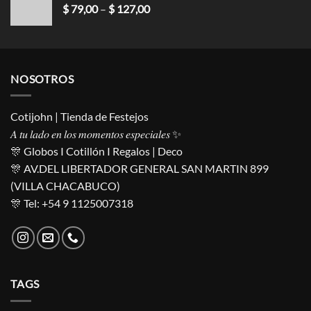
$
79,00
–
$
127,00
NOSOTROS
Cotijohn | Tienda de Festejos
𝐴 𝑡𝑢 𝑙𝑎𝑑𝑜 𝑒𝑛 𝑙𝑜𝑠 𝑚𝑜𝑚𝑒𝑛𝑡𝑜𝑠 𝑒𝑠𝑝𝑒𝑐𝑖𝑎𝑙𝑒𝑠 ✨
🎊 Globos I Cotillón I Regalos | Deco
🎊 AV.DEL LIBERTADOR GENERAL SAN MARTIN 899
(VILLA CHACABUCO)
🎊 Tel: +54 9 1125007318
TAGS