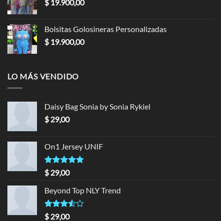
$
19.900,00
Bolsitas Golosineras Personalizadas
$
19.900,00
LO MÁS VENDIDO
Daisy Bag Sonia by Sonia Rykiel
$
29,00
On1 Jersey UNIF
Valorado en
$
29,00
5.00
de 5
Beyond Top NLY Trend
Valorado
$
29,00