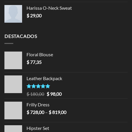
en
3.50
de 5
Harissa O-Neck Sweat
$
29,00
DESTACADOS
Floral Blouse
$
77,35
Leather Backpack
Valorado en
$
180,00
$
98,00
5.00
de 5
Frilly Dress
$
728,00
–
$
819,00
Hipster Set