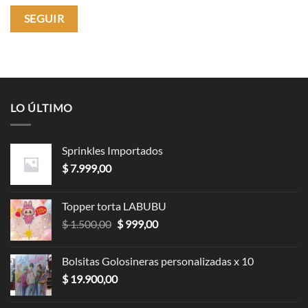
SEGUIR
LO ÚLTIMO
Sprinkles Importados
$
7.999,00
Topper torta LABUBU
Original
Current
$
1.500,00
$
999,00
price
price
was:
is:
Bolsitas Golosineras personalizadas x 10
$ 1.500,00.
$ 999,00.
$
19.900,00