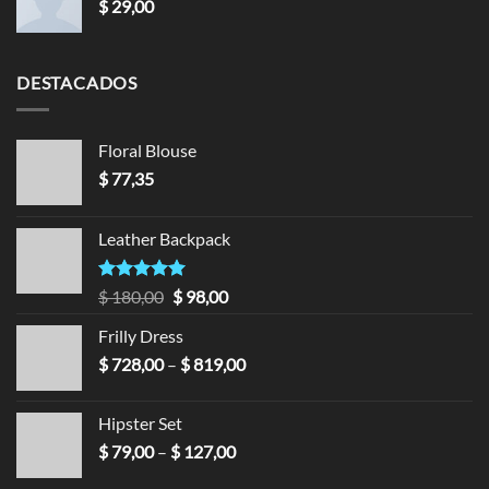
$
29,00
DESTACADOS
Floral Blouse
$
77,35
Leather Backpack
Valorado en
Original
Current
$
180,00
$
98,00
5.00
de 5
price
price
Frilly Dress
was:
is:
Price
$
728,00
–
$ 180,00.
$
819,00
$ 98,00.
range:
$ 728,00
Hipster Set
through
Price
$
79,00
–
$
127,00
$ 819,00
range: