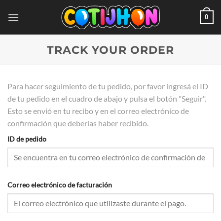
Saltar
0
al
contenido
TRACK YOUR ORDER
Para hacer seguimiento de tu pedido, por favor ingresá el ID
de tu pedido en el cuadro de abajo y pulsa el botón "Seguir".
Esto se envió en tu recibo y en el correo electrónico de
confirmación que deberías haber recibido.
ID de pedido
Correo electrónico de facturación