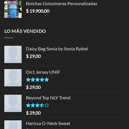
Bolsitas Golosineras Personalizadas
$
19.900,00
LO MÁS VENDIDO
Daisy Bag Sonia by Sonia Rykiel
$
29,00
On1 Jersey UNIF
Valorado en
$
29,00
5.00
de 5
Beyond Top NLY Trend
Valorado
$
29,00
en
3.50
de 5
Harissa O-Neck Sweat