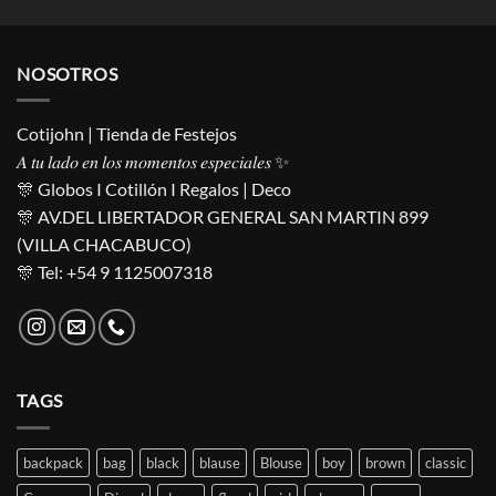
$ 79,00
through
$ 127,00
NOSOTROS
Cotijohn | Tienda de Festejos
𝐴 𝑡𝑢 𝑙𝑎𝑑𝑜 𝑒𝑛 𝑙𝑜𝑠 𝑚𝑜𝑚𝑒𝑛𝑡𝑜𝑠 𝑒𝑠𝑝𝑒𝑐𝑖𝑎𝑙𝑒𝑠 ✨
🎊 Globos I Cotillón I Regalos | Deco
🎊 AV.DEL LIBERTADOR GENERAL SAN MARTIN 899
(VILLA CHACABUCO)
🎊 Tel: +54 9 1125007318
TAGS
backpack
bag
black
blause
Blouse
boy
brown
classic