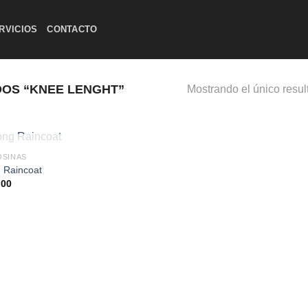
RVICIOS
CONTACTO
OS “KNEE LENGHT”
Mostrando el único resul
AGOTADO
SINAS
Add to
 Raincoat
wishlist
,00