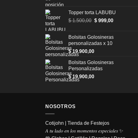
Topper torta LABUBU
$
1.500,00
Original
$
999,00
Current
price
price
was:
is:
Bolsitas Golosineras
$ 1.500,00.
$ 999,00.
personalizadas x 10
$
19.900,00
Bolsitas Golosineras
Personalizadas
$
19.900,00
NOSOTROS
Cotijohn | Tienda de Festejos
𝐴 𝑡𝑢 𝑙𝑎𝑑𝑜 𝑒𝑛 𝑙𝑜𝑠 𝑚𝑜𝑚𝑒𝑛𝑡𝑜𝑠 𝑒𝑠𝑝𝑒𝑐𝑖𝑎𝑙𝑒𝑠 ✨