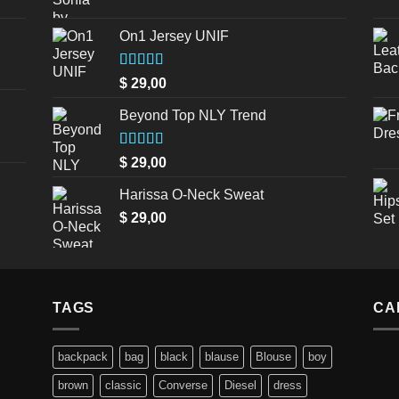
On1 Jersey UNIF
Valorado en
$
29,00
5.00
de 5
Beyond Top NLY Trend
Valorado
$
29,00
en
3.50
de 5
Harissa O-Neck Sweat
$
29,00
TAGS
CA
backpack
bag
black
blause
Blouse
boy
brown
classic
Converse
Diesel
dress