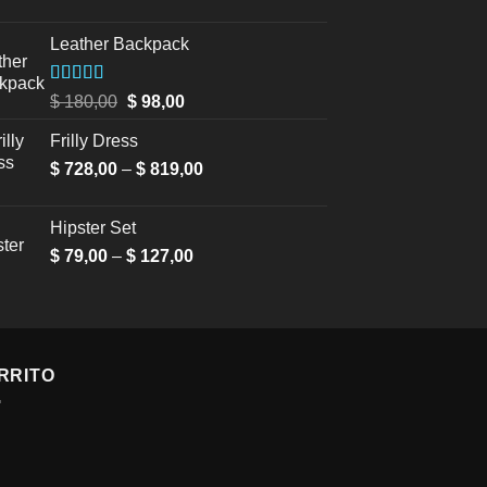
Leather Backpack
Valorado en
$
180,00
Original
$
98,00
Current
5.00
de 5
price
price
Frilly Dress
was:
is:
$
728,00
–
$
819,00
Price
$ 180,00.
$ 98,00.
range:
$ 728,00
Hipster Set
through
$
79,00
–
$
127,00
Price
$ 819,00
range:
$ 79,00
through
$ 127,00
RRITO