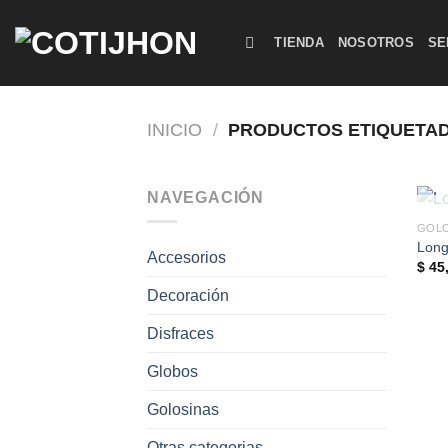
Saltar
al
TIENDA
NOSOTROS
SE
contenido
INICIO
/
PRODUCTOS ETIQUETAD
NAVEGACIÓN
GOLO
Long
Accesorios
$
45
Decoración
Disfraces
Globos
Golosinas
Otras categorias